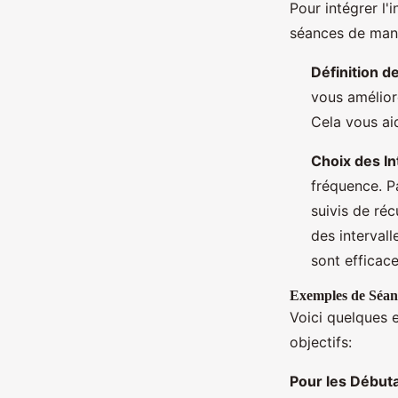
Pour intégrer l'i
séances de mani
Définition d
vous amélior
Cela vous aid
Choix des In
fréquence. P
suivis de réc
des interval
sont efficace
Exemples de Séanc
Voici quelques e
objectifs:
Pour les Début