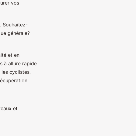
turer vos
. Souhaitez-
que générale?
ité et en
 à allure rapide
les cyclistes,
récupération
veaux et