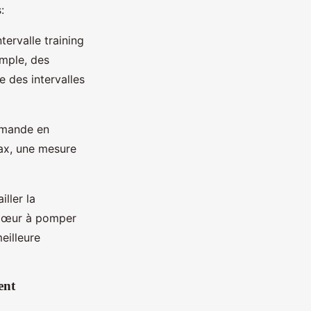
:
tervalle training
emple, des
e des intervalles
demande en
ax, une mesure
iller la
 cœur à pomper
eilleure
ent