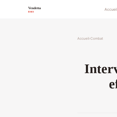
Accuei
Accueil
›
Combat
Inter
e