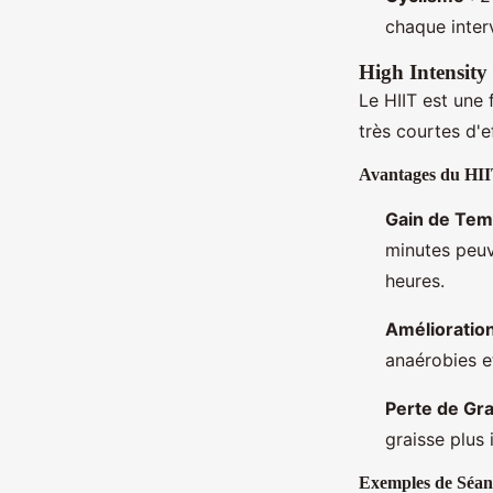
chaque interv
High Intensity
Le HIIT est une 
très courtes d'e
Avantages du HI
Gain de Te
minutes peuv
heures.
Amélioration
anaérobies e
Perte de Gr
graisse plus
Exemples de Séan