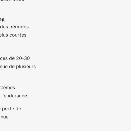
ng
r des périodes
plus courtes.
ances de 20-30
nue de plusieurs
systèmes
 l'endurance.
e perte de
inue.