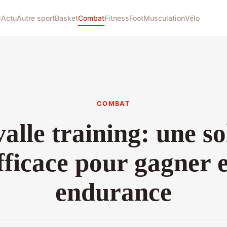
l
Actu
Autre sport
Basket
Combat
Fitness
Foot
Musculation
Vélo
COMBAT
valle training: une so
fficace pour gagner 
endurance